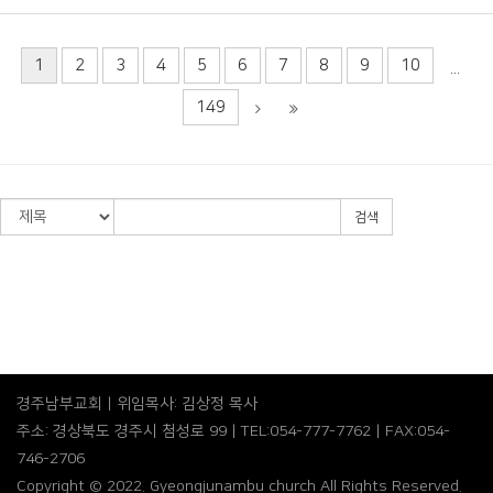
1
2
3
4
5
6
7
8
9
10
...
149
검색
경주남부교회 | 위임목사: 김상정 목사
주소: 경상북도 경주시 첨성로 99 | TEL:054-777-7762 | FAX:054-
746-2706
Copyright © 2022. Gyeongjunambu church All Rights Reserved.