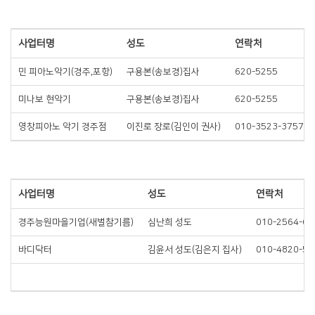
사업터명
성도
연락처
민 피아노악기(경주,포항)
구용본(송보경)집사
620-5255
미나보 현악기
구용본(송보경)집사
620-5255
영창피아노 악기 경주점
이진로 장로(김인이 권사)
010-3523-3757
사업터명
성도
연락처
경주능원마을기업(새벌참기름)
심난희 성도
010-2564-66
바디닥터
김윤서 성도(김은지 집사)
010-4820-51