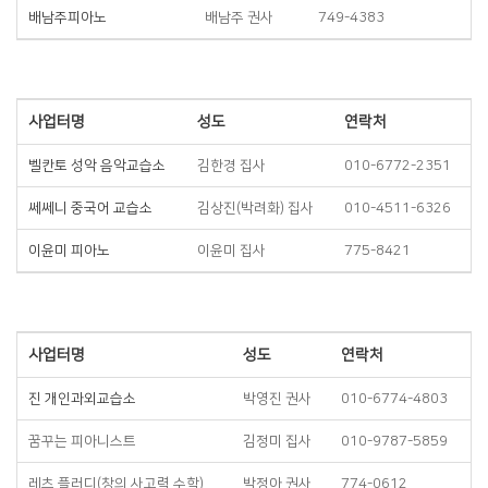
배남주피아노
배남주 권사
749-4383
사업터명
성도
연락처
벨칸토 성악 음악교습소
김한경 집사
010-6772-2351
쎄쎄니 중국어 교습소
김상진(박려화) 집사
010-4511-6326
이윤미 피아노
이윤미 집사
775-8421
사업터명
성도
연락처
진 개인과외교습소
박영진 권사
010-6774-4803
꿈꾸는 피아니스트
김정미 집사
010-9787-5859
레츠 플러디(창의 사고력 수학)
박정아 권사
774-0612