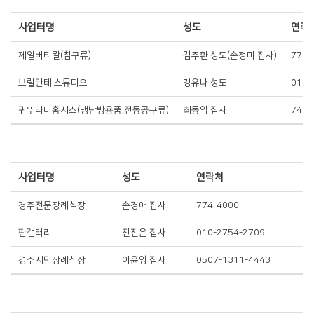
사업터명
성도
연락
제일버티칼(침구류)
김주환 성도(손정미 집사)
771-
브릴란테 스튜디오
강유나 성도
010-
귀뚜라미홈시스(냉난방용품,전동공구류)
최동익 집사
748-
사업터명
성도
연락처
경주전문장례식장
손경애 집사
774-4000
판갤러리
전진은 집사
010-2754-2709
경주시민장례식장
이윤영 집사
0507-1311-4443