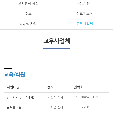
교회행사 사진
성단장식
주보
선교지소식
방송실 자막
교우사업체
교우사업체
교육/학원
사업터명
성도
연락처
난다학원(영어/과학)
안정례 집사
010-8904-0162
뮤직블라썸
노희은 집사
010-5518-5608