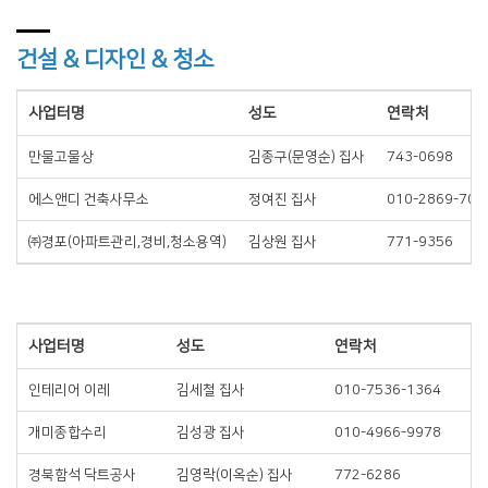
건설 & 디자인 & 청소
사업터명
성도
연락처
만물고물상
김종구(문영순) 집사
743-0698
에스앤디 건축사무소
정여진 집사
010-2869-700
㈜경포(아파트관리,경비,청소용역)
김상원 집사
771-9356
사업터명
성도
연락처
인테리어 이레
김세철 집사
010-7536-1364
개미종합수리
김성광 집사
010-4966-9978
경북함석 닥트공사
김영락(이옥순) 집사
772-6286