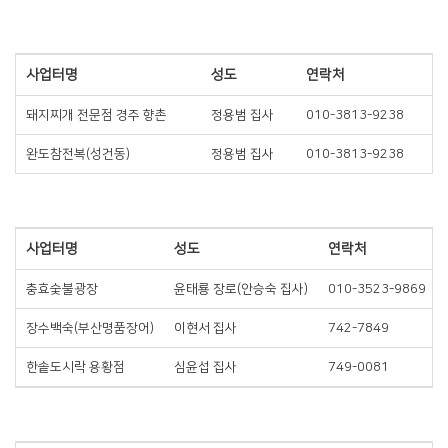
사업터명
성도
연락처
돼지찌개 전문점 경주 향촌
정용범 집사
010-3813-9238
완도참전복(성건동)
정용범 집사
010-3813-9238
사업터명
성도
연락처
충효숯불광장
윤태룡 장로(안승숙 집사)
010-3523-9869
장수백숙(부산명품장어)
이현서 집사
742-7849
한솥도시락 용황점
심윤섭 집사
749-0081