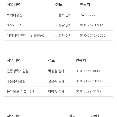
사업터명
성도
연락처
보화미용실
이종옥 권사
743-2772
아모레퍼시픽
원종달 권사
010-7128-9143
메리케이 뷰티(수입화장품)
김희자 집사
010-5612-3350
사업터명
성도
연락처
전통경락지압원
박상철 집사
010-7356-8000
정은주미용실
정은주 권사
010-7192-1817
온유브로우(뷰티샵)
이예승 집사
010-3022-3197
사업터명
성도
연락처