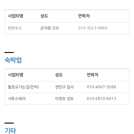
사업터명
성도
연락처
썬하우스
윤태룡 장로
010-3523-9869
숙박업
사업터명
성도
연락처
월정교가는길(민박)
권찬구 집사
010-4507-3266
서후스테이
이영주 성도
010-2810-6013
기타