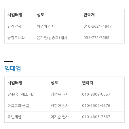
사업터명
성도
연락처
건강약국
이경아 집사
010-5021-1947
동경주내과
윤기헌(김종희) 집사
054-771-7588
임대업
사업터명
성도
연락처
SMART VILL - D
김경옥 권사
010-9309-8057
아름드리(원룸)
박현아 권사
010-2506-4276
피렌체빌
이지순 권사
010-4608-7667