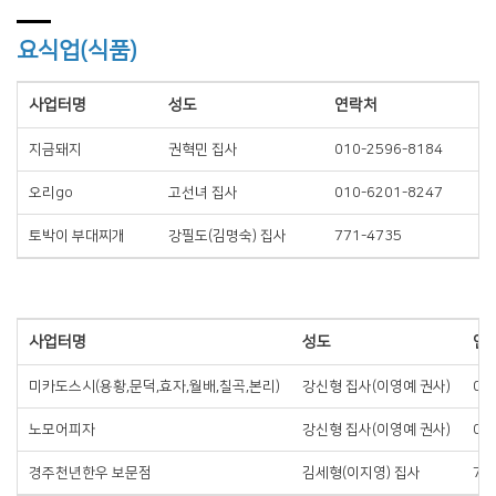
요식업(식품)
사업터명
성도
연락처
지금돼지
권혁민 집사
010-2596-8184
오리go
고선녀 집사
010-6201-8247
토박이 부대찌개
강필도(김명숙) 집사
771-4735
사업터명
성도
연
미카도스시(용황,문덕,효자,월배,칠곡,본리)
강신형 집사(이영예 권사)
01
노모어피자
강신형 집사(이영예 권사)
01
경주천년한우 보문점
김세형(이지영) 집사
74