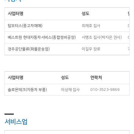
사업터명
성도
연
탑모터스(중고차매매)
최재호 집사
01
베스트원 현대자동차서비스(종합정비공장)
서병조 집사(박자은 권사)
01
경주공단물류(화물운송업)
이길우 장로
74
사업터명
성도
연락처
솔로몬테크(자동차 부품)
이상재 집사
010-3523-9869
서비스업