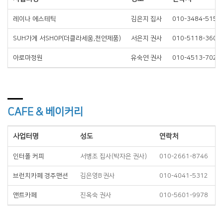
레이나 에스테틱
김은지 집사
010-3484-5158
SUH가게 서SHOP(더클라세움,천연제품)
서은지 권사
010-5118-3601
아로마정원
유숙연 권사
010-4513-7020
CAFE & 베이커리
사업터명
성도
연락처
인터폴 커피
서병조 집사(박자은 권사)
010-2661-8746
브런치카페 경주맨션
김은영B 권사
010-4041-5312
앤트카페
진옥숙 권사
010-5601-9978