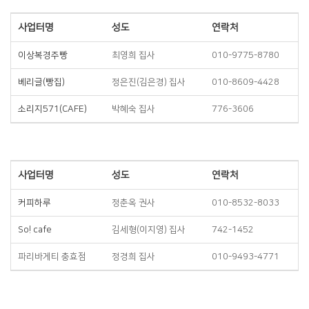
사업터명
성도
연락처
이상복경주빵
최영희 집사
010-9775-8780
베리글(빵집)
정은진(김은경) 집사
010-8609-4428
소리지571(CAFE)
박혜숙 집사
776-3606
사업터명
성도
연락처
커피하루
정춘옥 권사
010-8532-8033
So! cafe
김세형(이지영) 집사
742-1452
파리바게티 충효점
정경희 집사
010-9493-4771