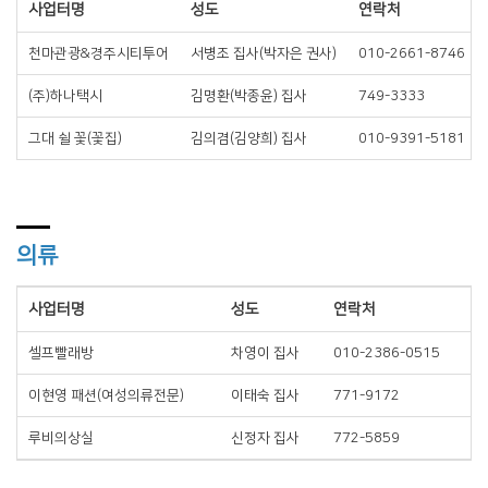
사업터명
성도
연락처
천마관광&경주시티투어
서병조 집사(박자은 권사)
010-2661-8746
(주)하나택시
김명환(박종윤) 집사
749-3333
그대 쉴 꽃(꽃집)
김의겸(김양희) 집사
010-9391-5181
의류
사업터명
성도
연락처
셀프빨래방
차영이 집사
010-2386-0515
이현영 패션(여성의류전문)
이태숙 집사
771-9172
루비의상실
신정자 집사
772-5859