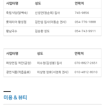
사업터명
성도
연락처
죽림식당(닭백숙)
신성연(정순희) 집사
745-9856
롯데리아 황성점
김만섭 집사(이동순 권사)
054-776-1888
황남국수
김승환 성도
054-743-9911
사업터명
성도
연락처
짜장면집 객잔(금장)
이수정(김성봉) 집사
070-8827-2651
광천식품(착즙음료)
이상명 장로(서경희 권사)
010-4812-8010
미용 & 뷰티