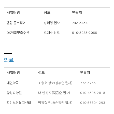
사업터명
성도
연락처
팬텀 골프웨어
정혜영 권사
742-5454
OK명품맞춤수선
오대수 성도
010-5025-2066
의료
사업터명
성도
연락처
대건약국
조송호 장로(장주연 권사)
772-5765
황성요양원
나 현 장로(탁금순 권사)
010-4596-2818
열린노인복지센터
박정형 권사(손장원 집사)
010-5630-1293