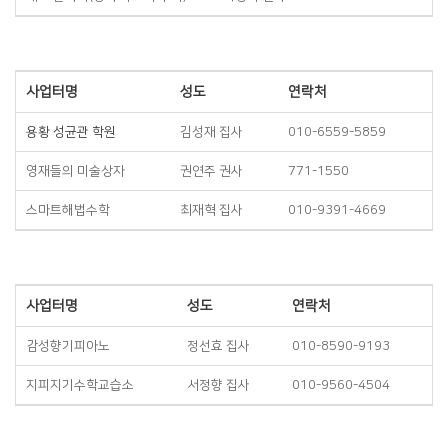
사업터명
성도
연락처
용황 성균관 학원
김성재 집사
010-6559-5859
영재들의 미술상자
권연주 권사
771-1550
스마트해법수학
최재혁 집사
010-9391-4669
사업터명
성도
연락처
감성향기피아노
정선효 집사
010-8590-9193
지피지기수학교습소
서정향 집사
010-9560-4504