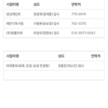
사업터명
성도
연락처
경성페인트
현정옥(장재중) 집사
775-0976
예찬기독서점
구용본(송보경) 집사
742-3375
(주)원폴리머
이장우(한점숙) 성도
010-3077-2043
사업터명
성도
연락처
미래종묘(묘목, 조경, 농업 컨설팅)
정홍은(최수진) 집사