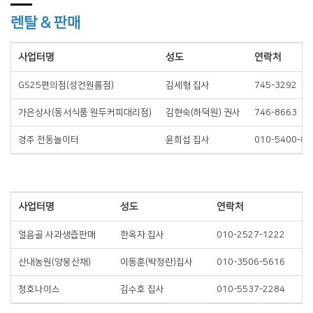
렌탈 & 판매
사업터명
성도
연락처
GS25편의점(성건원룸점)
김세형 집사
745-3292
가은상사(동서식품 원두커피대리점)
김현숙(하덕원) 권사
746-8663
경주 전동놀이터
윤희섭 집사
010-5400-88
사업터명
성도
연락처
얼음골 사과생즙판매
한옥자 집사
010-2527-1222
산내농원(양봉산채)
이동훈(박정란)집사
010-3506-5616
청호나이스
김수호 집사
010-5537-2284