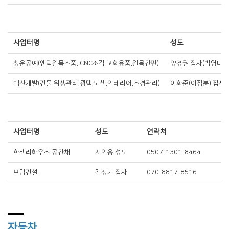
사업터명
성도
창운공예(앤틱원목소품, CNC조각 교회용품,원목간판)
양경권 집사(박영미 권
백산개발(건물 위생관리,광택,도색,인테리어,조경관리)
이화준(이잠분) 집사
사업터명
성도
연락처
한샘리하우스 공간채
지인용 성도
0507-1301-8464
보람건설
김정기 집사
070-8817-8516
자동차