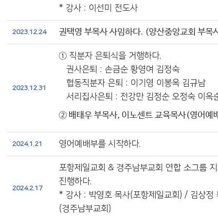
* 강사 : 이선미 전도사
권택영 부목사 사임하다. (양산중앙교회 부목사
2023.12.24
①
직분자 은퇴식을 거행하다.
권사은퇴 : 손금순 황영여 김정숙
협동직분자 은퇴 : 이기영 이봉옥 김규남
2023.12.31
서리집사은퇴 : 전강만 김정순 오정숙 이옥
② 배태우 부목사, 이노센트 교육목사(영어예배
영어예배부를 시작하다.
2024.1.21
포항제일교회 & 경주남부교회 연합 소그룹 
진행하다.
2024.2.17
* 강사 : 박영호 목사(포항제일교회) / 김상정
(경주남부교회)