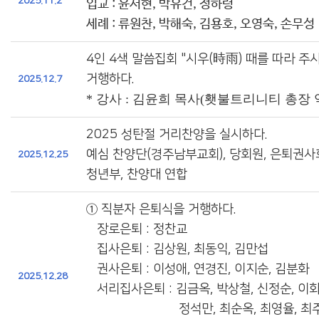
2025.11.2
입교 : 윤서현, 박유건, 정하령
세례 : 류원찬, 박해숙, 김용호, 오영숙, 손무성
4인 4색 말씀집회 "시우(時雨) 때를 따라 주
거행하다.
2025.12.7
* 강사 : 김윤희 목사(횃불트리니티 총장 
2025 성탄절 거리찬양을 실시하다.
예심 찬양단(경주남부교회), 당회원, 은퇴권사회
2025.12.25
청년부, 찬양대 연합
①
직분자 은퇴식을 거행하다.
장로은퇴 : 정찬교
집사은퇴 : 김상원, 최동익, 김만섭
권사은퇴 : 이성애, 연경진, 이지순, 김분화
2025.12.28
서리집사은퇴 : 김금옥, 박상철, 신정순, 이화
정석만, 최순옥, 최영율, 최주옥