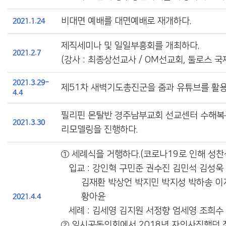
비대면 예배를 대면예배로 재개하다.
2021
.1.24
제직세미나 및 일일부흥회를 개최하다.
2021.2.7
(강사 : 최종상선교사 / OM선교회, 둘로스 
2021.3.29-
제51차 새벽기도총진군을 줌과 유튜브를 활용
4.4
필리핀 몬탈반 경주남부교회 선교센터 수해복
2021.3.30
리모델링을 진행하다
.
① 세례식을 거행하다.(코로나19로 인해 성찬
입교 : 강인혁 구민준 권수진 김민석 김성욱
김재환 박상언 박지민 박지성 박하송 이
황아윤
2021.4.4
세례 : 김세영 김지원 서정향 엄세영 조희수
② 임시공동의회에서 2018년 자의사직했던