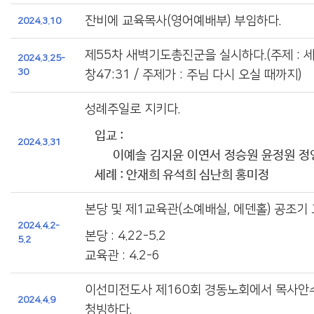
잔비에 교육목사(영어예배부) 부임하다.
2024.3.10
제55차 새벽기도총진군을 실시하다.(주제 : 
2024.3.25-
30
창47:31 / 주제가 : 주님 다시 오실 때까지)
성례주일로 지키다.
입교 :
2024.3.31
이예솔 김지윤 이연서 정승원 윤정원 정
세례 : 안재희 유석희 심난희 홍미정
본당 및 제1교육관(소예배실, 에덴홀) 공조기
2024.4.2-
본당 : 4.22-5.2
5.2
교육관 : 4.2-6
이선미전도사 제160회 경동노회에서 목사안
2024.4.9
청빙하다.