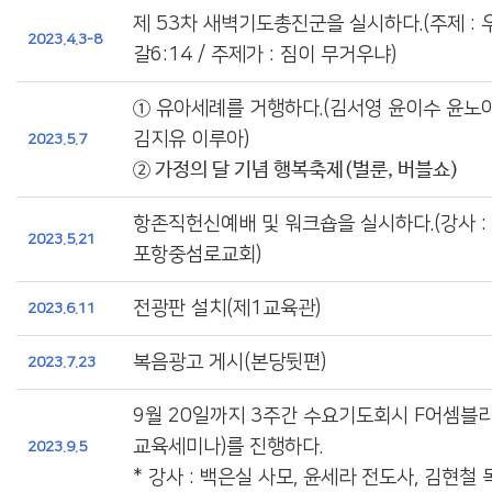
제 53차 새벽기도총진군을 실시하다.(주제 : 
2023.4.3-8
갈6:14 / 주제가 : 짐이 무거우냐)
①
유아세례를 거행하다.(김서영 윤이수 윤노
김지유 이루아)
2023.5.7
② 가정의 달 기념 행복축제(벌룬, 버블쇼)
항존직헌신예배 및 워크숍을 실시하다.(강사 : 
2023.5.21
포항중섬로교회)
전광판 설치(제1교육관)
2023.6.11
복음광고 게시(본당뒷편)
2023.7.23
9월 20일까지 3주간 수요기도회시 F어셈블
교육세미나)를 진행하다.
2023.9.5
* 강사 : 백은실 사모, 윤세라 전도사, 김현철 