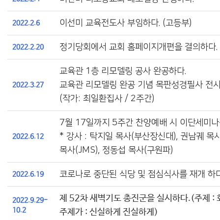
이선미 교육전도사 부임하다. (고등부)
2022.2.6
정기당회에서 교회 홈페이지개편을 결의하다.
2022.2.20
교육관 1층 리모델링 공사 완공하다.
교육관 리모델링 완공 기념 목판성경필사 전
2022.3.27
(작가: 최일환집사 / 2주간)
7월 17일까지 5주간 찬양예배 시 이단세미나
* 강사 : 탁지일 목사(부산장신대), 권남궤 목
2022.6.12
목사(JMS), 정동섭 목사(구원파)
코로나로 중단된 식당 및 점심식사를 재개 하다
2022.6.19
제 52차 새벽기도 총진군을 실시하다.(주제 : 회복
2022.9.29-
10.2
주제가 : 신실하게 진실하게)