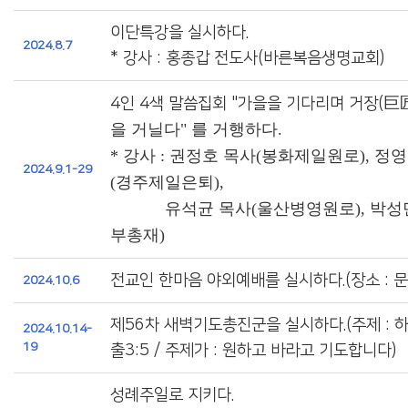
이단특강을 실시하다.
2024.8.7
* 강사 : 홍종갑 전도사(바른복음생명교회)
巨
4인 4색 말씀집회 "가을을 기다리며 거장
(
을 거닐다" 를 거행하다.
* 강사 : 권정호 목사(봉화제일원로), 정
2024.9.1-29
(경주제일은퇴),
유석균 목사(울산병영원로), 박성민
부총재)
전교인 한마음 야외예배를 실시하다.(장소 : 
2024.10.6
제56차 새벽기도총진군을 실시하다.(주제 : 
2024.10.14-
19
출3:5 / 주제가 : 원하고 바라고 기도합니다)
성례주일로 지키다.