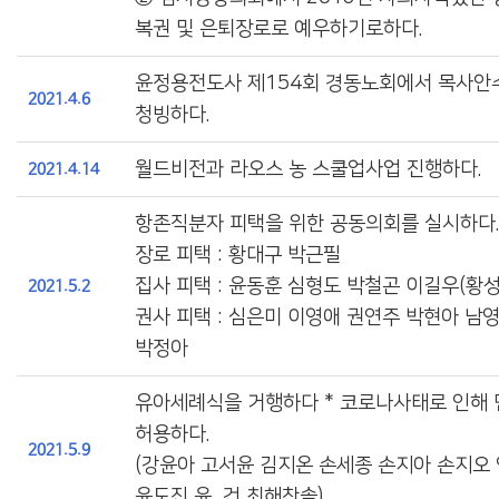
복권 및 은퇴장로로 예우하기로하다.
윤정용전도사 제154회 경동노회에서 목사안
2021.4.6
청빙하다.
월드비전과 라오스 농 스쿨업사업 진행하다.
2021.4.14
항존직분자 피택을 위한 공동의회를 실시하다.
장로 피택 : 황대구 박근필
집사 피택 : 윤동훈 심형도 박철곤 이길우(황성
2021.5.2
권사 피택 : 심은미 이영애 권연주 박현아 남
박정아
유아세례식을 거행하다 * 코로나사태로 인해 
허용하다.
2021.5.9
(강윤아 고서윤 김지온 손세종 손지아 손지오
윤도진 윤 건 최해찬솔)