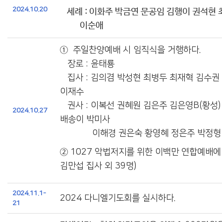
2024.10.20
세례 : 이화주 박금연 문공임 김행이 권석현
이순애
①
주일찬양예배 시 임직식을 거행하다.
장로 : 윤태룡
집사 : 김의겸 박성현 최병두 최재혁 김수권
이재수
권사 : 이복선 권혜원 김은주 김은영B(황성)
2024.10.27
배송이 박미사
이해경 권은숙 황영혜 정은주 박정형
②
1027 악법저지를 위한 이백만 연합예배에
김만섭 집사 외 39명)
2024.11.1-
2024 다니엘기도회를 실시하다.
21