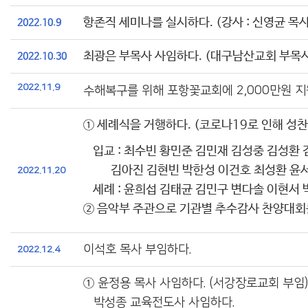
항존직 세미나를 실시하다. (강사 : 신영균 목
2022.10.9
최광은 부목사 사임하다. (대구남산교회 부목사
2022.10.30
2022.11.9
수해복구를 위해 포항꽃교회에 2,000만원 지
① 세례식을 거행하다. (코로나19로 인해 성찬
입교 : 최수빈 황민준 김민재 김성중 김성환
김아진 김현빈 박한성 이건호 최성환 윤
2022.11.20
세례 : 윤희섭 김태균 김민구 변다솔 이현서
② 음악부 주관으로 기관별 추수감사 찬양대회
이석호 목사 부임하다.
2022.12.4
①
윤정용 목사 사임하다. (서강장로교회 부임)
박성종 교육전도사 사임하다.