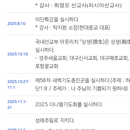
* 강사 : 최영모 선교사(러시아선교사)
이단특강을 실시하다
2025.8.10
* 강사 : 탁지원 소장(현대종교 대표)
국내선교부 아웃리치 “상생(償生)은 상생(相生
실시하다.
2025.10.19
- 경주세움교회, 대구신서교회, 대구매호교회,
포항꽃교회
제58차 새벽기도총진군을 실시하다.(주제 : 
2025.10.27-
11.1
단1:8 / 주제가 : 나 주님의 기쁨되기 원하네)
2025.11.1-
2025 다니엘기도회를 실시하다.
21
성례주일로 지키다.