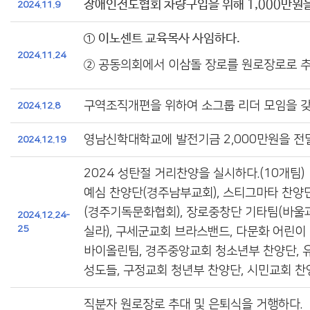
장애인전도협회 차량구입을 위해 1,000만원
2024.11.9
①
이노센트 교육목사 사임하다.
2024.11.24
②
공동의회에서 이삼돌 장로를 원로장로로 
구역조직개편을 위하여 소그룹 리더 모임을 갖
2024.12.8
영남신학대학교에 발전기금 2,000만원을 전
2024.12.19
2024 성탄절 거리찬양을 실시하다.(10개팀)
예심 찬양단(경주남부교회), 스티그마타 찬양
(경주기독문화협회), 장로중창단 기타팀(바울
2024.12.24-
25
실라), 구세군교회 브라스밴드, 다문화 어린이
바이올린팀, 경주중앙교회 청소년부 찬양단, 
성도들, 구정교회 청년부 찬양단, 시민교회 찬
직분자 원로장로 추대 및 은퇴식을 거행하다.