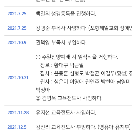
백일의 성경통독을 진행하다.
2021.7.25
강병준 부목사 사임하다. (포항제일교회 장애
2021.7.25
권택영 부목사 부임하다.
2021.10.9
① 주일찬양예배 시 임직식을 거행하다.
장로 : 황대구 박근필
집사 : 윤동훈 심형도 박철곤 이길우(황성) 
2021.10.31
권사 : 심은미 이영애 권연주 박현아 남영미
박정아
② 김영욱 교육전도사 사임하다.
유지선 교육전도사 사임하다.
2021.11.28
김진리 교육전도사 부임하다. (영유아 유치부)
2021.12.5