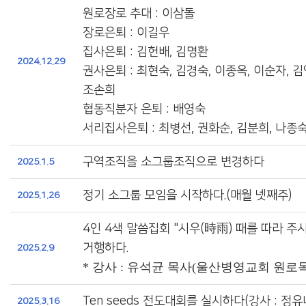
원로장로 추대 : 이삼돌
장로은퇴 : 이길우
집사은퇴 : 김헌배, 김명환
2024.12.29
권사은퇴 : 최현숙, 김경숙, 이종옥, 이순자, 김
조손희
협동직분자 은퇴 : 배영숙
서리집사은퇴 : 최병선, 권화순, 김분희, 나종숙
구역조직을 소그룹조직으로 변경하다
2025.1.5
정기 소그룹 모임을 시작하다.(매월 넷째주)
2025.1.26
4인 4색 말씀집회 "시우(時雨) 때를 따라 주
거행하다.
2025.2.9
* 강사 : 유석균 목사(울산병영교회 원로
Ten seeds 전도대회를 실시하다(강사 : 정유
2025.3.16