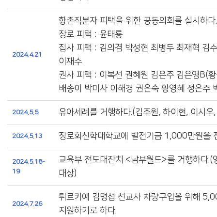
항존직분자 피택을 위한 공동의회를 실시하다.
장로 피택 : 윤태룡
집사 피택 : 김의겸 박성현 최병두 최재혁 김
2024.4.21
이재수
권사 피택 : 이복선 권혜원 김은주 김은영B(황
배송이 박미사 이해경 권은숙 황영혜 정은주 
유아세례를 거행하다.(김주원, 하이현, 이시우,
2024.5.5
장로회신학대학교에 발전기금 1,000만원을 
2024.5.13
교육부 전도대잔치 <남부월드>를 거행하다.(
2024.5.18-
19
대상)
튀르키예 김명섭 선교사 차량구입을 위해 5,
2024.7.26
지원하기로 하다.