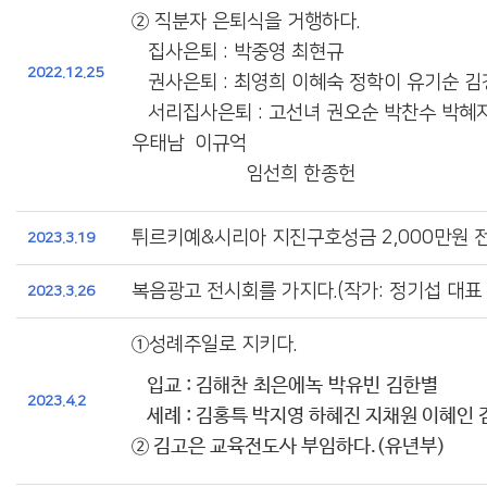
②
직분자 은퇴식을 거행하다.
집사은퇴 : 박중영 최현규
2022.12.25
권사은퇴 : 최영희 이혜숙 정학이 유기순 김
서리집사은퇴 : 고선녀 권오순 박찬수 박혜
우태남 이규억
임선희 한종헌
튀르키예&시리아 지진구호성금 2,000만원 전
2023.3.19
복음광고 전시회를 가지다.(작가: 정기섭 대표 /
2023.3.26
①
성례주일로 지키다.
입교 : 김해찬 최은에녹 박유빈 김한별
2023.4.2
세례 : 김홍특 박지영 하혜진 지채원 이혜인
② 김고은 교육전도사 부임하다.(유년부)