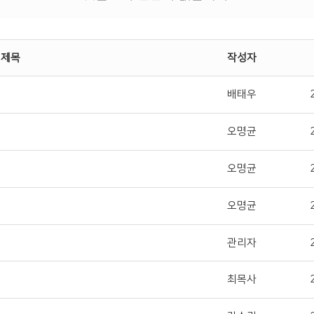
제목
작성자
배태우
오명균
오명균
오명균
관리자
최목사