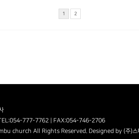
1
2
사
:054-777-7762 | FAX:054-746-2706
mbu church All Rights Reserved. Designed by
(주)