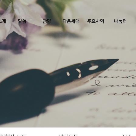
소개
말씀
찬양
다음세대
주요사역
나눔터