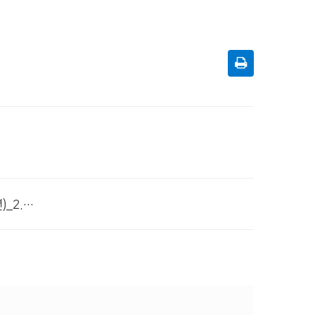
# 첨부 3.설가정예배(2024년)_2.jpg