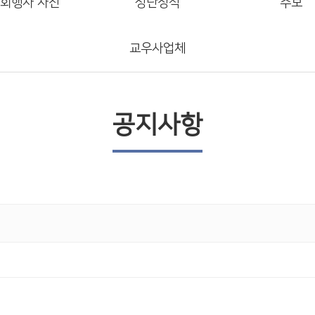
회행사 사진
성단장식
주보
교우사업체
공지사항