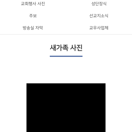
교회행사 사진
성단장식
주보
선교지소식
방송실 자막
교우사업체
새가족 사진
Views